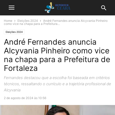
Home
Eleições 2024
André Fernandes anuncia Alcyvania Pinheiro
como vice na chapa para a Prefeitura...
Eleições 2024
André Fernandes anuncia
Alcyvania Pinheiro como vice
na chapa para a Prefeitura de
Fortaleza
Fernandes destacou que a escolha foi baseada em critérios
técnicos, ressaltando o currículo e a trajetória profissional de
Alcyvania
2 de agosto de 2024 às 10:56