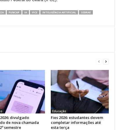
EZA
FUNCAP
IA
IFCE
INTELIGÊNCIA ARTIFICIAL
SEBRAE
ão
Educação
 2026: divulgado
Fies 2026: estudantes devem
ado de nova chamada
completar informações até
 2º semestre
esta terça