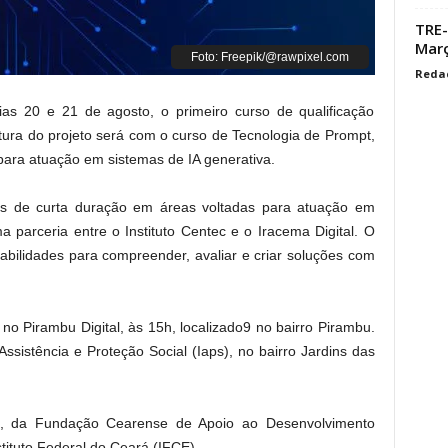
TRE-
Març
Foto: Freepik/@rawpixel.com
Reda
dias 20 e 21 de agosto, o primeiro curso de qualificação
rtura do projeto será com o curso de Tecnologia de Prompt,
ara atuação em sistemas de IA generativa.
os de curta duração em áreas voltadas para atuação em
é uma parceria entre o Instituto Centec e o Iracema Digital. O
abilidades para compreender, avaliar e criar soluções com
 no Pirambu Digital, às 15h, localizado9 no bairro Pirambu.
 Assistência e Proteção Social (Iaps), no bairro Jardins das
, da Fundação Cearense de Apoio ao Desenvolvimento
stituto Federal do Ceará (IFCE).