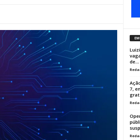
EM
Luiz
vaga
de...
Reda
Ação
7, 
grat
Reda
Oper
públ
susp
Reda