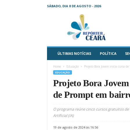
SÁBADO, DIA 8 DE AGOSTO - 2026
R
e
p
ó
r
t
e
ÚLTIMAS NOTÍCIAS
POLÍTICA
SE
r
C
Home
Educação
Projeto Bora Jovem inicia curso de
e
EDUCAÇÃO
a
Projeto Bora Jovem 
r
á
de Prompt em bairro
–
O
s
O programa reúne cinco cursos gratuitos de 
e
Artificial (IA)
u
j
19 de agosto de 2024 às 16:56
o