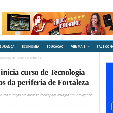
GURANÇA
ECONOMIA
EDUCAÇÃO
VER MAIS
FALE CON
 Tecnologia de Prompt em bairros da...
inicia curso de Tecnologia
s da periferia de Fortaleza
curta duração em áreas voltadas para atuação em Inteligência