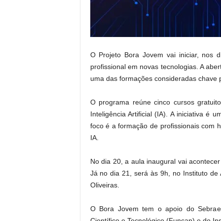
.
O Projeto Bora Jovem vai iniciar, nos 
profissional em novas tecnologias. A abe
uma das formações consideradas chave p
O programa reúne cinco cursos gratuit
Inteligência Artificial (IA). A iniciativa 
foco é a formação de profissionais com h
IA.
No dia 20, a aula inaugural vai acontecer
Já no dia 21, será às 9h, no Instituto de
Oliveiras.
O Bora Jovem tem o apoio do Sebrae
Científico e Tecnológico (Funcap) e do In