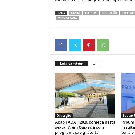
TAGS
CEARÁ
CURSOS
EDUCAÇÃO
FORTAL
TECNOLOGIA
Leia também
...
Educação
Educaç
Ação FADAT 2026 começa nesta
Prouni
sexta, 7, em Quixadá com
result
programação gratuita
para o