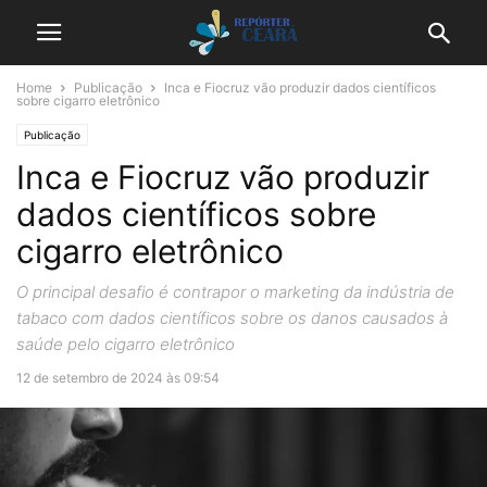
Home
Publicação
Inca e Fiocruz vão produzir dados científicos
sobre cigarro eletrônico
Publicação
Inca e Fiocruz vão produzir
dados científicos sobre
cigarro eletrônico
O principal desafio é contrapor o marketing da indústria de
tabaco com dados científicos sobre os danos causados à
saúde pelo cigarro eletrônico
12 de setembro de 2024 às 09:54