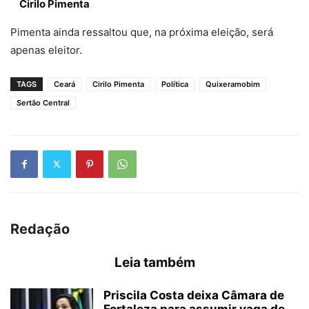
Cirilo Pimenta
Pimenta ainda ressaltou que, na próxima eleição, será
apenas eleitor.
TAGS
Ceará
Cirilo Pimenta
Política
Quixeramobim
Sertão Central
Redação
Leia também
Priscila Costa deixa Câmara de
Fortaleza para assumir vaga de