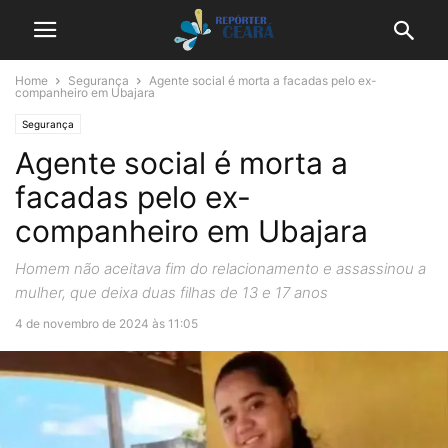
Home
Segurança
Agente social é morta a facadas pelo ex-
companheiro em Ubajara
Segurança
Agente social é morta a
facadas pelo ex-
companheiro em Ubajara
Homem não aceitava fim do relacionamento e assassinou a
mulher, que deixa duas filhas de 13 e 17 anos
4 de novembro de 2024 às 11:05