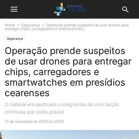
Home
Segurança
Operação prende suspeitos de usar drones para
entregar chips, carregadores e smartwatches...
Segurança
Operação prende suspeitos
de usar drones para entregar
chips, carregadores e
smartwatches em presídios
cearenses
O material era destinado a integrantes de uma facção
criminosa que estão presos
21 de novembro de 2024 às 09:23