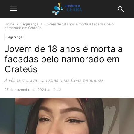
Home
Segurança
Jovem de 18 anos é morta a facadas pelo
namorado em Crateús
Segurança
Jovem de 18 anos é morta a
facadas pelo namorado em
Crateús
A vítima morava com suas duas filhas pequenas
27 de novembro de 2024 às 11:42