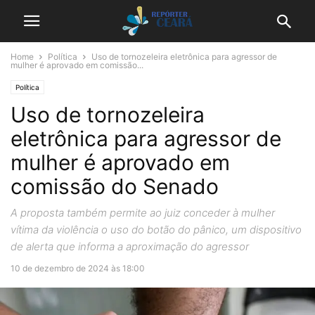
Home
Política
Uso de tornozeleira eletrônica para agressor de
mulher é aprovado em comissão...
Política
Uso de tornozeleira
eletrônica para agressor de
mulher é aprovado em
comissão do Senado
A proposta também permite ao juiz conceder à mulher
vítima da violência o uso do botão do pânico, um dispositivo
de alerta que informa a aproximação do agressor
10 de dezembro de 2024 às 18:00