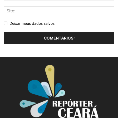
Deixar meus dados salvos