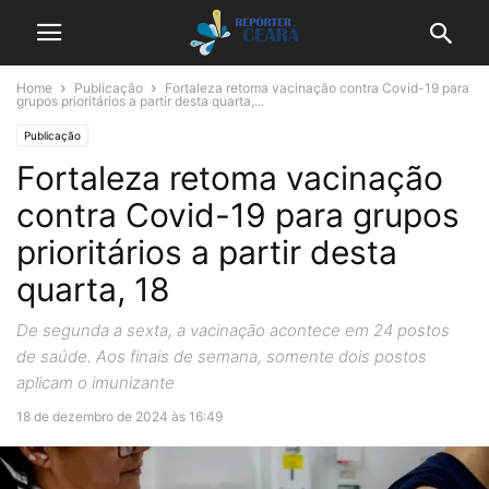
Home
Publicação
Fortaleza retoma vacinação contra Covid-19 para
grupos prioritários a partir desta quarta,...
Publicação
Fortaleza retoma vacinação
contra Covid-19 para grupos
prioritários a partir desta
quarta, 18
De segunda a sexta, a vacinação acontece em 24 postos
de saúde. Aos finais de semana, somente dois postos
aplicam o imunizante
18 de dezembro de 2024 às 16:49