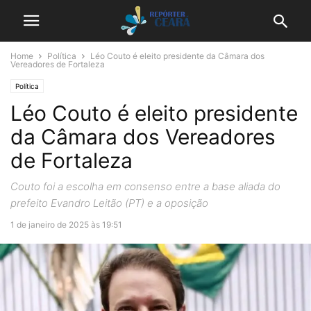
Home
Política
Léo Couto é eleito presidente da Câmara dos
Vereadores de Fortaleza
Política
Léo Couto é eleito presidente
da Câmara dos Vereadores
de Fortaleza
Couto foi a escolha em consenso entre a base aliada do
prefeito Evandro Leitão (PT) e a oposição
1 de janeiro de 2025 às 19:51