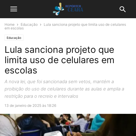
Home
Educação
Lula sanciona projeto que limita uso de celulares
em escolas
Educação
Lula sanciona projeto que
limita uso de celulares em
escolas
A nova lei, que foi sancionada sem vetos, mantém a
proibição do uso de celulares durante as aulas e amplia a
restrição para o recreio e intervalos
13 de janeiro de 2025 às 18:26