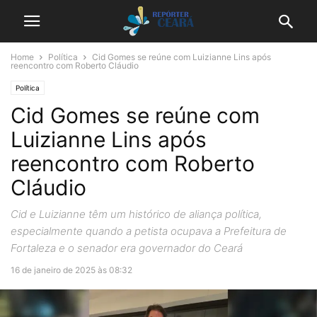
Home
Política
Cid Gomes se reúne com Luizianne Lins após
reencontro com Roberto Cláudio
Política
Cid Gomes se reúne com
Luizianne Lins após
reencontro com Roberto
Cláudio
Cid e Luizianne têm um histórico de aliança política,
especialmente quando a petista ocupava a Prefeitura de
Fortaleza e o senador era governador do Ceará
16 de janeiro de 2025 às 08:32