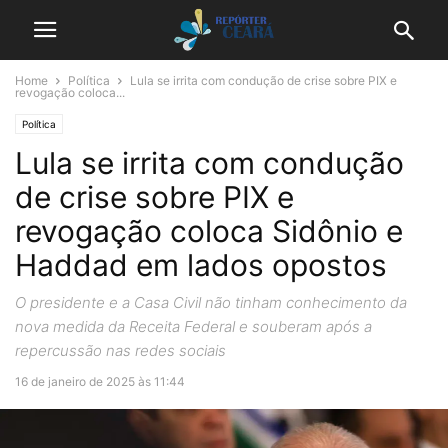
Home
Política
Lula se irrita com condução de crise sobre PIX e
revogação coloca...
Política
Lula se irrita com condução
de crise sobre PIX e
revogação coloca Sidônio e
Haddad em lados opostos
O presidente e a Casa Civil não tinham conhecimento da
nova medida da Receita Federal e souberam após a
repercussão nas redes sociais
16 de janeiro de 2025 às 11:44