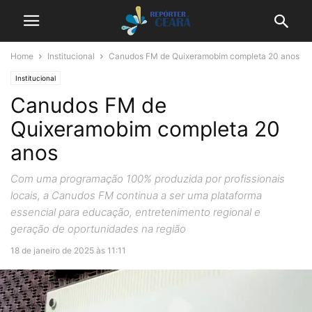
Home
Institucional
Canudos FM de Quixeramobim completa 20 anos
Institucional
Canudos FM de
Quixeramobim completa 20
anos
Com uma programação 100% produzida por profissionais
locais, a Canudos FM continua a ser uma plataforma
essencial para educação, entretenimento regional e
geração de oportunidades na região
18 de janeiro de 2025 às 11:11