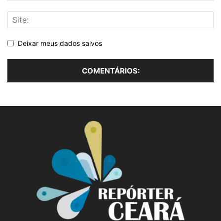
Deixar meus dados salvos