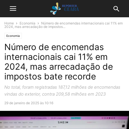
Home
Economia
Número de encomendas internacionais cai 11% em
2024, mas arrecadação de impostos...
Economia
Número de encomendas
internacionais cai 11% em
2024, mas arrecadação de
impostos bate recorde
No total, foram registradas 187,12 milhões de encomendas
vindas do exterior, contra 209,58 milhões em 2023
29 de janeiro de 2025 às 10:16