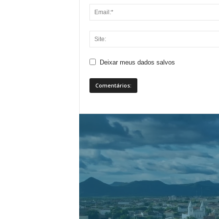
Deixar meus dados salvos