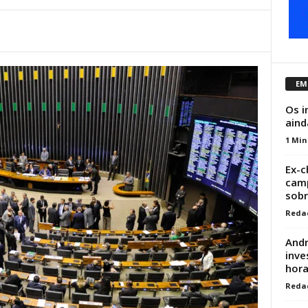
EM
Os i
aind
1 Min
Ex-c
camp
sob
Reda
Andr
inve
hor
Reda