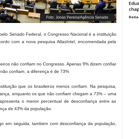
Edua
cha
Reda
Foto: Jonas Pereira/Agência Senado
lo Senado Federal, o Congresso Nacional é a instituição
cordo com a nova pesquisa AtlasIntel, encomendada pela
leiros não confiam no Congresso. Apenas 9% dizem confiar
não confiam, a diferença é de 73%.
stituição que os brasileiros menos confiam. Na pesquisa,
iança, enquanto os que não confiam chegam a 73% – uma
 apresenta o menor percentual de desconfiança entre as
iança de 43% da população.
ogo em seguida, também com desconfiança da população,