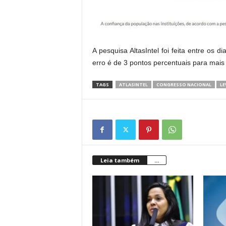
A pesquisa AltasIntel foi feita entre os 
erro é de 3 pontos percentuais para mai
TAGS
ATLASINTEL
CONGRESSO NACIONAL
L
Leia também
...