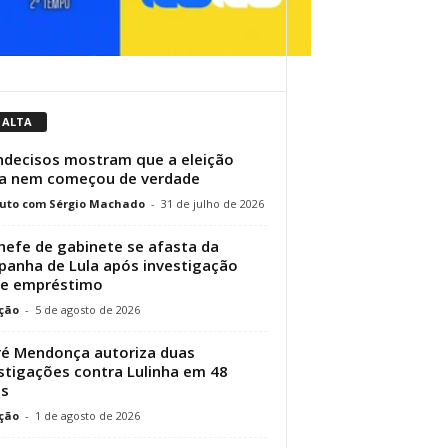
 ALTA
ndecisos mostram que a eleição
a nem começou de verdade
uto com Sérgio Machado
-
31 de julho de 2026
hefe de gabinete se afasta da
anha de Lula após investigação
re empréstimo
ção
-
5 de agosto de 2026
é Mendonça autoriza duas
stigações contra Lulinha em 48
as
ção
-
1 de agosto de 2026