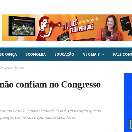
GURANÇA
ECONOMIA
EDUCAÇÃO
VER MAIS
FALE CON
Congresso Nacional
 não confiam no Congresso
tados e pelo Senado Federal. Essa é a instituição que os
opulação confia nos deputados e senadores