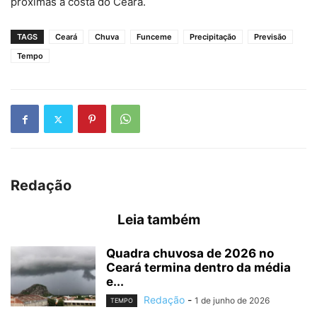
próximas à costa do Ceará.
TAGS
Ceará
Chuva
Funceme
Precipitação
Previsão
Tempo
Redação
Leia também
Quadra chuvosa de 2026 no
Ceará termina dentro da média
e...
Redação
-
1 de junho de 2026
TEMPO