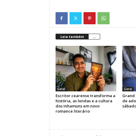
Leia também
...
Geral
Geral
Escritor cearense transforma a
Grand 
história, as lendas e a cultura
de ado
dos Inhamuns em novo
sábado
romance literário