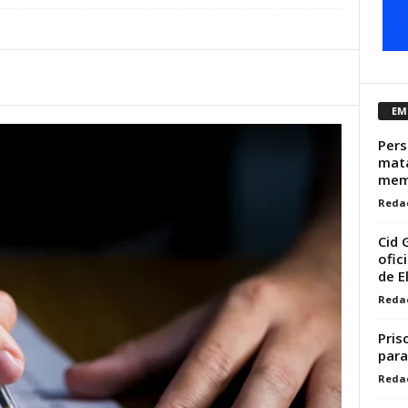
EM
Pers
mata
memó
Reda
Cid 
ofic
de 
Reda
Pris
para
Reda