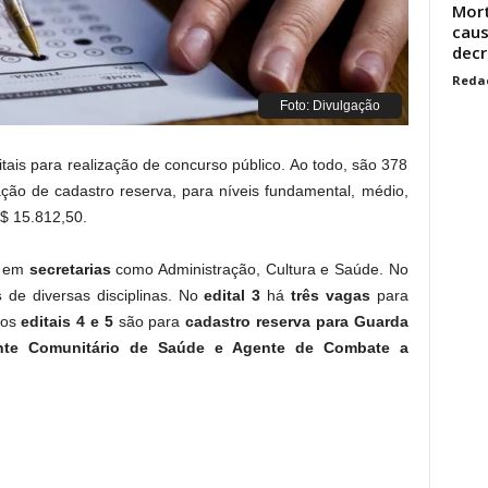
Mort
caus
decr
Reda
Foto: Divulgação
itais para realização de concurso público. Ao todo, são 378
ção de cadastro reserva, para níveis fundamental, médio,
R$ 15.812,50.
em
secretarias
como Administração, Cultura e Saúde. No
s
de diversas disciplinas. No
edital 3
há
três vagas
para
 os
editais 4 e 5
são para
cadastro reserva para Guarda
nte Comunitário de Saúde e Agente de Combate a