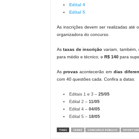
Edital 4
Edital 5
As inscrições devem ser realizadas até 
organizadora do concurso.
As
taxas de inscrição
variam, também, 
para médio e técnico; e
R$ 140
para super
As
provas
acontecerão em
dias difere
com 40 questões cada. Confira a datas:
Editais 1 e 3 –
25/05
Edital 2 –
11/05
Edital 4 –
04/05
Edital 5 –
18/05
TAGS
CEARÁ
CONCURSO PÚBLICO
OPORTUNI