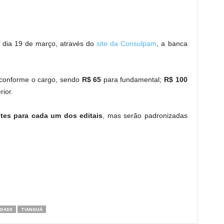
o dia 19 de março, através do
site da Consulpam
, a banca
conforme o cargo, sendo
R$ 65
para fundamental;
R$ 100
ior.
ntes para cada um dos editais
, mas serão padronizadas
DADE
TIANGUÁ