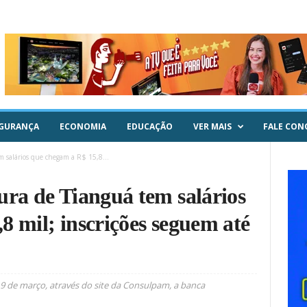
GURANÇA
ECONOMIA
EDUCAÇÃO
VER MAIS
FALE CON
m salários que chegam a R$ 15,8...
ura de Tianguá tem salários
8 mil; inscrições seguem até
 19 de março, através do site da Consulpam, a banca