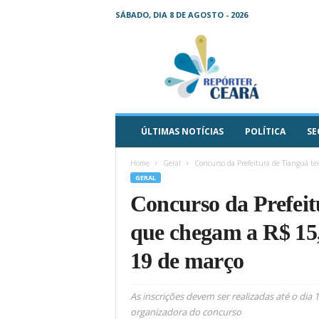
SÁBADO, DIA 8 DE AGOSTO - 2026
R
e
p
ó
r
t
e
ÚLTIMAS NOTÍCIAS
POLÍTICA
SE
r
C
Home
Geral
Concurso da Prefeitura de Tianguá te
e
GERAL
a
Concurso da Prefeit
r
á
que chegam a R$ 15,
–
O
19 de março
s
e
u
As inscrições devem ser realizadas até o dia
j
organizadora do concurso
o