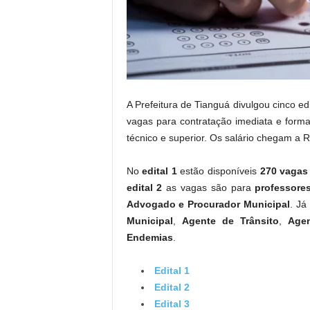
.
A Prefeitura de Tianguá divulgou cinco ed
vagas para contratação imediata e forma
técnico e superior. Os salário chegam a 
No
edital 1
estão disponíveis
270 vagas
edital 2
as vagas são para
professore
Advogado e Procurador Municipal
. Já
Municipal
,
Agente de Trânsito
,
Age
Endemias
.
Edital 1
Edital 2
Edital 3