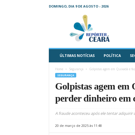
DOMINGO, DIA 9 DE AGOSTO - 2026
R
e
p
ó
r
t
e
ÚLTIMAS NOTÍCIAS
POLÍTICA
SE
r
C
Home
Segurança
Golpistas agem em Quixadá e faz
e
SEGURANÇA
a
Golpistas agem em 
r
á
perder dinheiro em 
–
O
s
A fraude aconteceu após ele tentar adquirir
e
u
20 de março de 2025 às 11:48
j
o