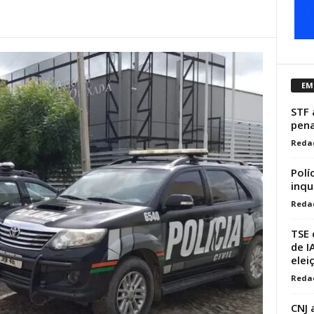
EM
STF 
pena
Reda
Polí
inqu
Reda
TSE 
de I
elei
Reda
CNJ 