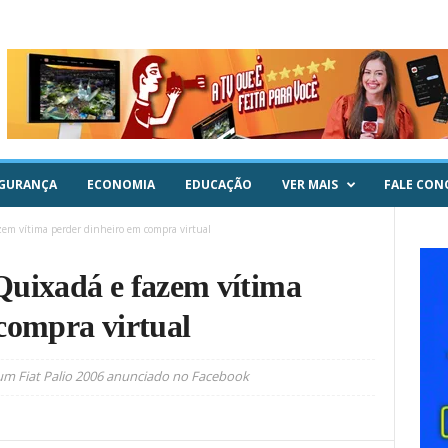
GURANÇA
ECONOMIA
EDUCAÇÃO
VER MAIS
FALE CON
em vítima perder dinheiro em compra virtual
Quixadá e fazem vítima
compra virtual
 um Fiat Palio 2006 anunciado no Facebook