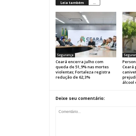
Leia também
...
Segurança
Segura
Ceará encerra julho com
Persona
queda de 51,9% nas mortes
Ceará 
violentas; Fortaleza registra
canive
redução de 62,3%
prejud
álcool
Deixe seu comentário: