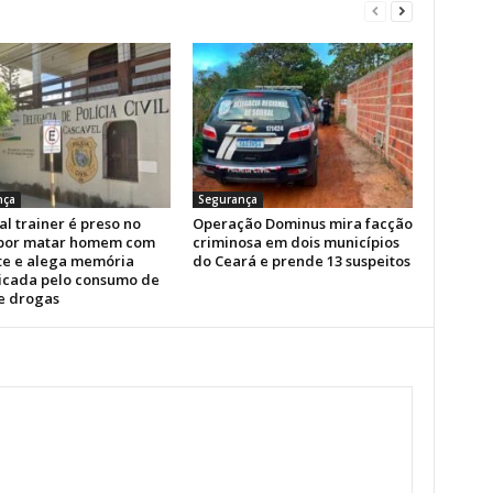
nça
Segurança
l trainer é preso no
Operação Dominus mira facção
por matar homem com
criminosa em dois municípios
te e alega memória
do Ceará e prende 13 suspeitos
icada pelo consumo de
 e drogas