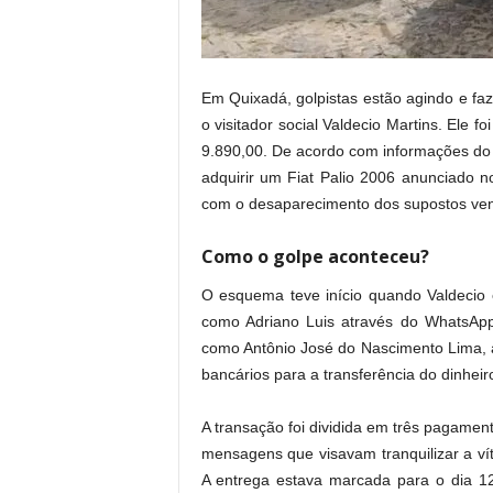
.
Em Quixadá, golpistas estão agindo e faz
o visitador social Valdecio Martins. Ele f
9.890,00. De acordo com informações do s
adquirir um Fiat Palio 2006 anunciado n
com o desaparecimento dos supostos ven
Como o golpe aconteceu?
O esquema teve início quando Valdecio 
como Adriano Luis através do WhatsAp
como Antônio José do Nascimento Lima, a
bancários para a transferência do dinheir
A transação foi dividida em três pagament
mensagens que visavam tranquilizar a vít
A entrega estava marcada para o dia 1