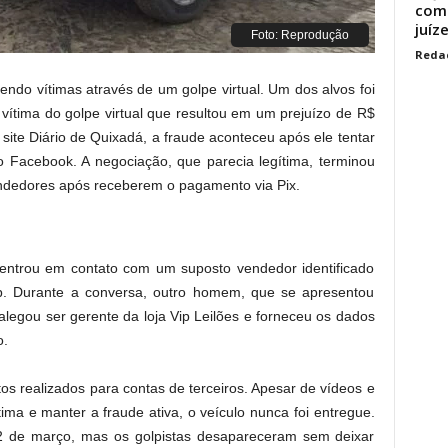
comp
juíz
Foto: Reprodução
Reda
endo vítimas através de um golpe virtual. Um dos alvos foi
oi vítima do golpe virtual que resultou em um prejuízo de R$
ite Diário de Quixadá, a fraude aconteceu após ele tentar
o Facebook. A negociação, que parecia legítima, terminou
dedores após receberem o pagamento via Pix.
entrou em contato com um suposto vendedor identificado
p. Durante a conversa, outro homem, que se apresentou
legou ser gerente da loja Vip Leilões e forneceu os dados
o.
os realizados para contas de terceiros. Apesar de vídeos e
ima e manter a fraude ativa, o veículo nunca foi entregue.
2 de março, mas os golpistas desapareceram sem deixar