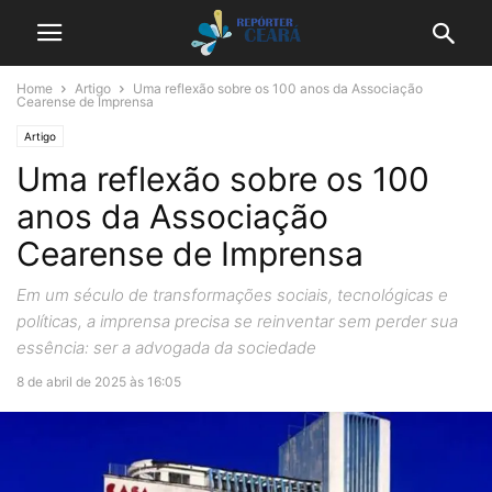
Home
Artigo
Uma reflexão sobre os 100 anos da Associação
Cearense de Imprensa
Artigo
Uma reflexão sobre os 100
anos da Associação
Cearense de Imprensa
Em um século de transformações sociais, tecnológicas e
políticas, a imprensa precisa se reinventar sem perder sua
essência: ser a advogada da sociedade
8 de abril de 2025 às 16:05