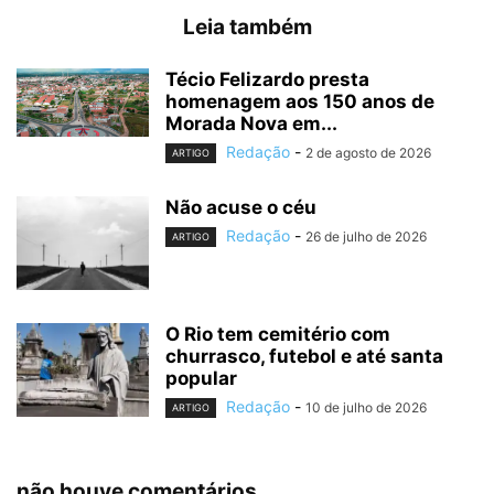
Leia também
Técio Felizardo presta
homenagem aos 150 anos de
Morada Nova em...
Redação
-
2 de agosto de 2026
ARTIGO
Não acuse o céu
Redação
-
26 de julho de 2026
ARTIGO
O Rio tem cemitério com
churrasco, futebol e até santa
popular
Redação
-
10 de julho de 2026
ARTIGO
não houve comentários