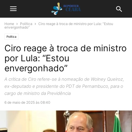
Home
Política
Ciro reage à troca de ministro por Lula: “Estou
envergonhado”
Política
Ciro reage à troca de ministro
por Lula: “Estou
envergonhado”
A crítica de Ciro refere-se à nomeação de Wolney Queiroz,
ex-deputado e presidente do PDT de Pernambuco, para o
cargo de ministro da Previdência
6 de maio de 2025 às 08:40