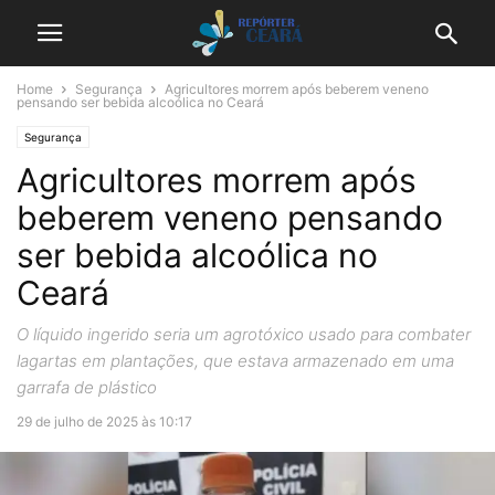
Home
Segurança
Agricultores morrem após beberem veneno
pensando ser bebida alcoólica no Ceará
Segurança
Agricultores morrem após
beberem veneno pensando
ser bebida alcoólica no
Ceará
O líquido ingerido seria um agrotóxico usado para combater
lagartas em plantações, que estava armazenado em uma
garrafa de plástico
29 de julho de 2025 às 10:17