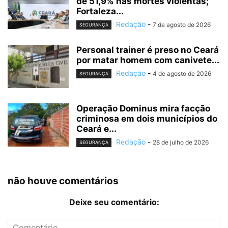
de 51,9% nas mortes violentas;
Fortaleza...
Redação
-
7 de agosto de 2026
SEGURANÇA
Personal trainer é preso no Ceará
por matar homem com canivete...
Redação
-
4 de agosto de 2026
SEGURANÇA
Operação Dominus mira facção
criminosa em dois municípios do
Ceará e...
Redação
-
28 de julho de 2026
SEGURANÇA
não houve comentários
Deixe seu comentário: