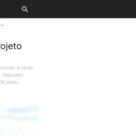
,...
ojeto
pessoas, levando
ã, Deputado
 38 sedes