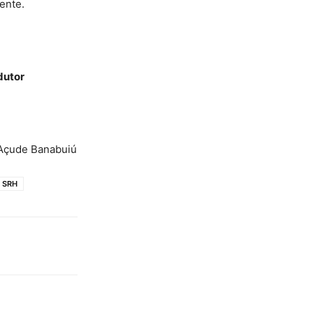
ente.
dutor
 Açude Banabuiú
SRH