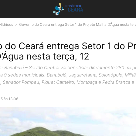
Hídricos
Governo do Ceará entrega Setor 1 do Projeto Malha D’Água nesta terça
 do Ceará entrega Setor 1 do Pr
’Água nesta terça, 12
r Banabuiú – Sertão Central vai beneficiar diretamente 280 mil 
ra 9 sedes municipais: Banabuiú, Jaguaretama, Solonópole, Milh
ro, Senador Pompeu, Piquet Carneiro, Mombaça e Pedra Branca e
25 às 13:06