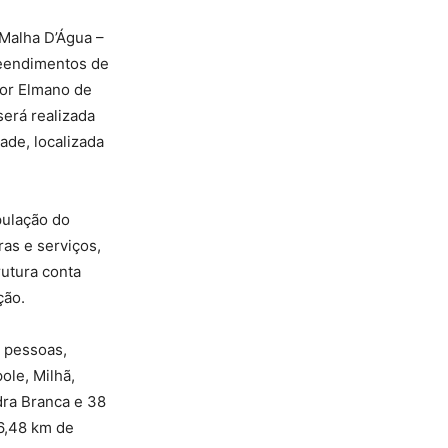
 Malha D’Água –
reendimentos de
dor Elmano de
será realizada
de, localizada
pulação do
as e serviços,
rutura conta
ção.
l pessoas,
ole, Milhã,
ra Branca e 38
96,48 km de