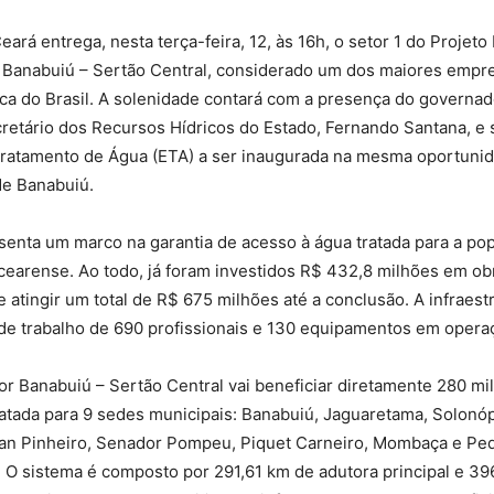
ará entrega, nesta terça-feira, 12, às 16h, o setor 1 do Projeto
 Banabuiú – Sertão Central, considerado um dos maiores emp
ca do Brasil. A solenidade contará com a presença do governa
cretário dos Recursos Hídricos do Estado, Fernando Santana, e 
Tratamento de Água (ETA) a ser inaugurada na mesma oportunida
de Banabuiú.
senta um marco na garantia de acesso à água tratada para a po
cearense. Ao todo, já foram investidos R$ 432,8 milhões em obr
 atingir um total de R$ 675 milhões até a conclusão. A infraest
de trabalho de 690 profissionais e 130 equipamentos em opera
r Banabuiú – Sertão Central vai beneficiar diretamente 280 mi
atada para 9 sedes municipais: Banabuiú, Jaguaretama, Solonóp
an Pinheiro, Senador Pompeu, Piquet Carneiro, Mombaça e Ped
s. O sistema é composto por 291,61 km de adutora principal e 3