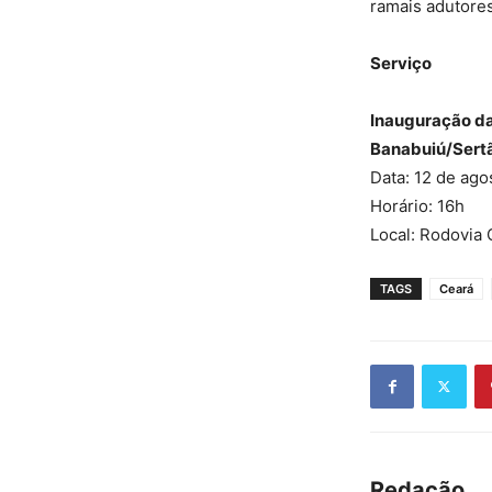
ramais adutores
Serviço
Inauguração da
Banabuiú/Sertã
Data: 12 de ago
Horário: 16h
Local: Rodovia
TAGS
Ceará
Redação