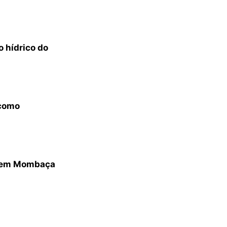
o hídrico do
 como
ar em Mombaça