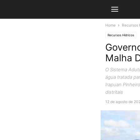
Home
Recursos 
Recursos Hídricos
Governo
Malha D
O Sistema Aduto
água tratada pa
Irapuan Pinhei
distritais
12 de agosto de 20