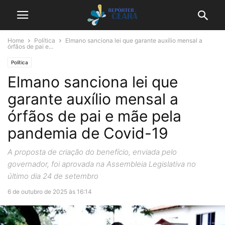
Home
Política
Elmano sanciona lei que garante auxílio mensal a
órfãos de pai e...
Política
Elmano sanciona lei que
garante auxílio mensal a
órfãos de pai e mãe pela
pandemia de Covid-19
A proposta de criação do benefício, enviada pelo
governador, foi aprovada na Assembleia Legislativa no
último dia 24 de setembro
6 de outubro de 2025 às 16:14