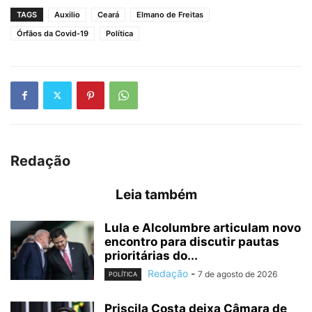
TAGS
Auxilio
Ceará
Elmano de Freitas
Órfãos da Covid-19
Política
Redação
Leia também
Lula e Alcolumbre articulam novo
encontro para discutir pautas
prioritárias do...
Redação
-
7 de agosto de 2026
POLÍTICA
Priscila Costa deixa Câmara de