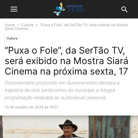
Home
Cultura
“Puxa o Fole”, da SerTão TV, será exibido na Mostra
Siará Cinema...
Cultura
“Puxa o Fole”, da SerTão TV,
será exibido na Mostra Siará
Cinema na próxima sexta, 17
Documentário produzido em Quixeramobim destaca a
trajetória de dois sanfoneiros do município e integra
programação dedicada ao audiovisual cearense
13 de outubro de 2025 às 18:27