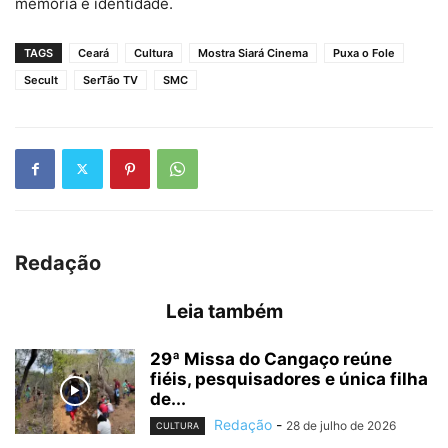
memória e identidade.
TAGS
Ceará
Cultura
Mostra Siará Cinema
Puxa o Fole
Secult
SerTão TV
SMC
Redação
Leia também
29ª Missa do Cangaço reúne
fiéis, pesquisadores e única filha
de...
Redação
-
28 de julho de 2026
CULTURA