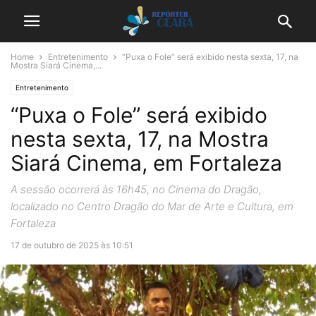
Home
Entretenimento
“Puxa o Fole” será exibido nesta sexta, 17, na
Mostra Siará Cinema,...
Entretenimento
“Puxa o Fole” será exibido
nesta sexta, 17, na Mostra
Siará Cinema, em Fortaleza
A sessão ocorrerá às 16h45, no Cinema do Dragão,
localizado no Centro Dragão do Mar de Arte e Cultura, em
Fortaleza
17 de outubro de 2025 às 10:51