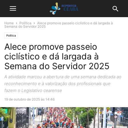
Home
Política
Alece promove passeio ciclístico e dá largada à
Semana do Servidor 2025
Política
Alece promove passeio
ciclístico e dá largada à
Semana do Servidor 2025
A atividade marcou a abertura de uma semana dedicada ao
reconhecimento e à valorização dos profissionais que
fazem o Legislativo cearense
19 de outubro de 2025 às 14:46