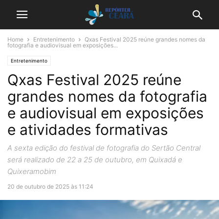
Home
Entretenimento
Qxas Festival 2025 reúne grandes nomes da
fotografia e audiovisual em exposições...
Entretenimento
Qxas Festival 2025 reúne
grandes nomes da fotografia
e audiovisual em exposições
e atividades formativas
A sexta edição do festival de fotografia do Sertão Central
será realizado de 22 a 25 de outubro, em Quixadá e
Quixeramobim
20 de outubro de 2025 às 11:24