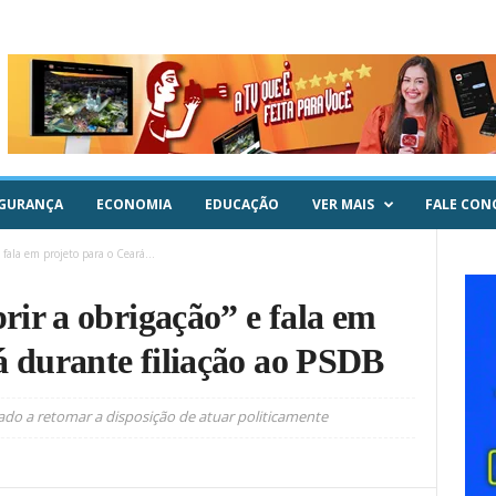
GURANÇA
ECONOMIA
EDUCAÇÃO
VER MAIS
FALE CON
fala em projeto para o Ceará...
ir a obrigação” e fala em
á durante filiação ao PSDB
rado a retomar a disposição de atuar politicamente