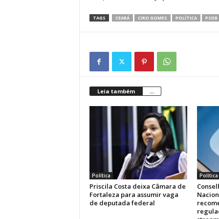
TAGS
CEARÁ
CIRO GOMES
POLÍTICA
PSDB
Leia também
...
Política
Política
Priscila Costa deixa Câmara de
Consel
Fortaleza para assumir vaga
Nacion
de deputada federal
recome
regula