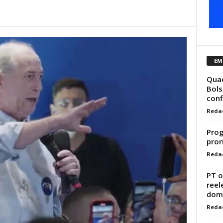
EM
Quae
Bols
conf
Reda
Prog
pror
Reda
PT o
reel
domi
Reda