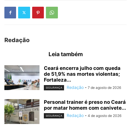
Redação
Leia também
Ceará encerra julho com queda
de 51,9% nas mortes violentas;
Fortaleza...
Redação
-
7 de agosto de 2026
SEGURANÇA
Personal trainer é preso no Ceará
por matar homem com canivete...
Redação
-
4 de agosto de 2026
SEGURANÇA