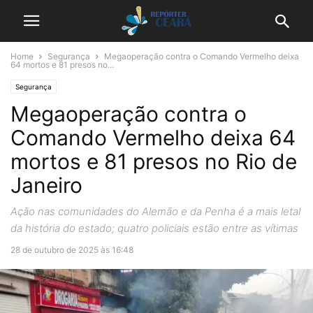
Home
Segurança
Megaoperação contra o Comando Vermelho deixa
64 mortos e 81 presos no...
Segurança
Megaoperação contra o
Comando Vermelho deixa 64
mortos e 81 presos no Rio de
Janeiro
Ação nas comunidades do Alemão e da Penha é a mais letal
da história do estado; quatro policiais estão entre as vítimas
28 de outubro de 2025 às 16:48