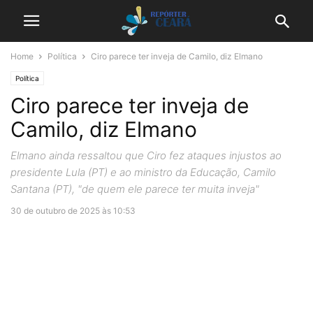
Home
Política
Ciro parece ter inveja de Camilo, diz Elmano
Política
Ciro parece ter inveja de
Camilo, diz Elmano
Elmano ainda ressaltou que Ciro fez ataques injustos ao
presidente Lula (PT) e ao ministro da Educação, Camilo
Santana (PT), "de quem ele parece ter muita inveja"
30 de outubro de 2025 às 10:53