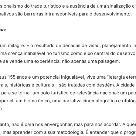
ssionalismo do trade turístico e a ausência de uma sinalização c
mativos são barreiras intransponíveis para o desenvolvimento.
ca:
m milagre. É o resultado de décadas de visão, planejamento in
ma crença inabalável no turismo como eixo central do desenvo
 se vende uma experiência, não apenas uma paisagem.
us 155 anos e um potencial inigualável, vive uma “letargia eter
rais, históricas e culturais – são tratadas com desdém. A cidade
 para se tornar um polo turístico de relevância nacional: um pa
mperial, um bioma único, uma narrativa cinematográfica e ufológi
o.
tanto, não é para nos envergonhar, mas para nos acordar. A que
, mas aprender com a sua metodologia. É entender que o prog