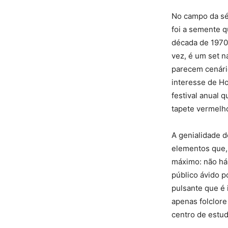
No campo da sét
foi a semente q
década de 1970
vez, é um set n
parecem cenário
interesse de Ho
festival anual 
tapete vermelho
A genialidade d
elementos que,
máximo: não há 
público ávido p
pulsante que é 
apenas folclore
centro de estud