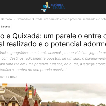
 Barbosa
Gramado e Quixadá: um paralelo entre o potencial realizado e o pote
 Barbosa
 e Quixadá: um paralelo entre 
al realizado e o potencial ador
ncias geográficas e culturais abismais, o que vi foi um jogo de p
m com destinos radicalmente opostos: de um lado, o planejamen
am uma vila em uma potência turística; do outro, a letargia crôn
enária à sombra do seu próprio possível
025 às 10:28