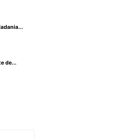
adania...
e de...