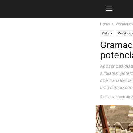
Home
Wanderley
Coluna
Wanderley
Gramado
potenci
Apesar das distâ
similares, poré
que transformar
uma cidade cent
4 de novembro de 2