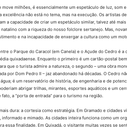
e move milhões, é essencialmente um espetáculo de luz, som e 
a excelência não está no tema, mas na execução. Os artistas d
am a capacidade de criar um espetáculo similar, talvez até mais
natalino com a riqueza do nosso folclore sertanejo. Mas, nova
estimento e na incapacidade de enxergar a cultura como um mo
ntre o Parque do Caracol (em Canela) e o Açude do Cedro é a 
gédia quixadaense. Enquanto o primeiro é um cartão-postal be
para que o turista admire a natureza, o segundo – uma obra mo
izada por Dom Pedro II – jaz abandonado há décadas. O Cedro n
 água; é um reservatório de história, de engenharia e de potenci
deriam abrigar trilhas, mirantes, esportes aquáticos e um cent
 fato, a “porta de entrada” para o turismo na região.
o mais dura: a cortesia como estratégia. Em Gramado e cidades vi
o, informado e mimado. As cidades inteira funciona como um or
ra essa finalidade. Em Quixadá, o visitante muitas vezes se sen