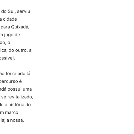
do Sul, serviu
a cidade
 para Quixadá,
um jogo de
do, o
ca; do outro, a
ssível.
o foi criado lá
 percurso é
xadá possui uma
se revitalizado,
o a história do
um marco
ia; a nossa,