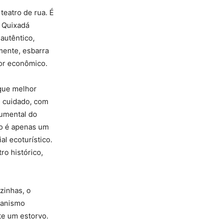
teatro de rua. É
e Quixadá
 autêntico,
mente, esbarra
tor econômico.
que melhor
m cuidado, com
numental do
ão é apenas um
al ecoturístico.
ro histórico,
zinhas, o
ganismo
te um estorvo.