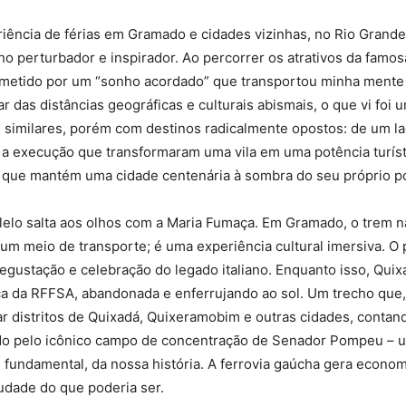
iência de férias em Gramado e cidades vizinhas, no Rio Grande 
 perturbador e inspirador. Ao percorrer os atrativos da famos
cometido por um “sonho acordado” que transportou minha mente
r das distâncias geográficas e culturais abismais, o que vi foi 
 similares, porém com destinos radicalmente opostos: de um la
a execução que transformaram uma vila em uma potência turísti
a que mantém uma cidade centenária à sombra do seu próprio po
lelo salta aos olhos com a Maria Fumaça. Em Gramado, o trem nã
um meio de transporte; é uma experiência cultural imersiva. O
degustação e celebração do legado italiano. Enquanto isso, Qui
ica da RFFSA, abandonada e enferrujando ao sol. Um trecho que, 
r distritos de Quixadá, Quixeramobim e outras cidades, contand
do pelo icônico campo de concentração de Senador Pompeu – 
fundamental, da nossa história. A ferrovia gaúcha gera econom
udade do que poderia ser.