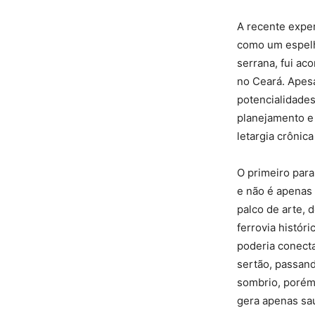
A recente exper
como um espelho
serrana, fui a
no Ceará. Apesa
potencialidades
planejamento e 
letargia crônic
O primeiro para
e não é apenas 
palco de arte, 
ferrovia histór
poderia conecta
sertão, passan
sombrio, porém 
gera apenas sa