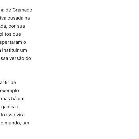
nema de Gramado
tiva ousada na
dá, por sua
ólitos que
espertaram o
 instituir um
nossa versão do
artir de
 exemplo
l, mas há um
rgânica e
o isso vira
 no mundo, um