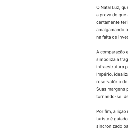
O Natal Luz, qu
a prova de que 
certamente teri
amalgamando o 
na falta de inv
A comparação e
simboliza a tra
infraestrutura 
Império, ideal
reservatório de
Suas margens po
tornando-se, de
Por fim, a liçã
turista é guiad
sincronizado pa