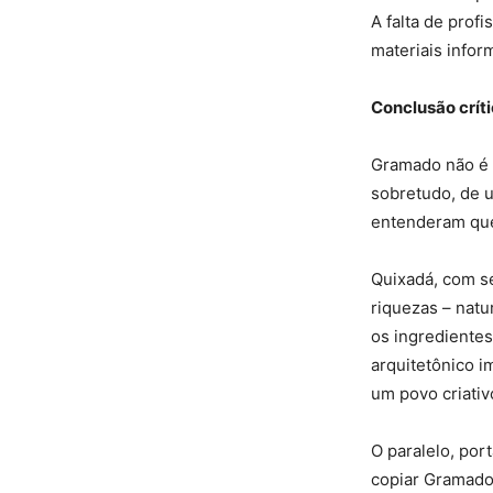
A falta de profi
materiais infor
Conclusão críti
Gramado não é u
sobretudo, de u
entenderam que
Quixadá, com se
riquezas – natu
os ingredientes
arquitetônico i
um povo criativ
O paralelo, por
copiar Gramado