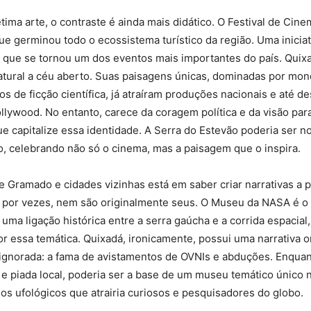
ima arte, o contraste é ainda mais didático. O Festival de Ci
ue germinou todo o ecossistema turístico da região. Uma inicia
 que se tornou um dos eventos mais importantes do país. Quixa
atural a céu aberto. Suas paisagens únicas, dominadas por mon
s de ficção científica, já atraíram produções nacionais e até d
llywood. No entanto, carece da coragem política e da visão para
que capitalize essa identidade. A Serra do Estevão poderia ser 
, celebrando não só o cinema, mas a paisagem que o inspira.
e Gramado e cidades vizinhas está em saber criar narrativas a p
 por vezes, nem são originalmente seus. O Museu da NASA é o
uma ligação histórica entre a serra gaúcha e a corrida espacia
or essa temática. Quixadá, ironicamente, possui uma narrativa o
ignorada: a fama de avistamentos de OVNIs e abduções. Enquant
 e piada local, poderia ser a base de um museu temático único
os ufológicos que atrairia curiosos e pesquisadores do globo.