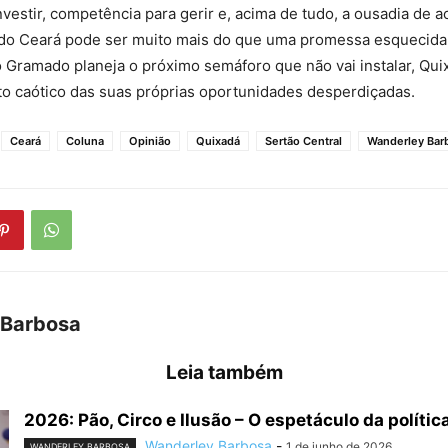
vestir, competência para gerir e, acima de tudo, a ousadia de a
 do Ceará pode ser muito mais do que uma promessa esquecida
Gramado planeja o próximo semáforo que não vai instalar, Qui
to caótico das suas próprias oportunidades desperdiçadas.
Ceará
Coluna
Opinião
Quixadá
Sertão Central
Wanderley Bar
 Barbosa
Leia também
2026: Pão, Circo e Ilusão – O espetáculo da política 
Wanderley Barbosa
-
1 de junho de 2026
WANDERLEY BARBOSA