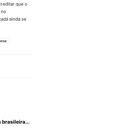
creditar que o
 no
xadá ainda se
bosa
brasileira...