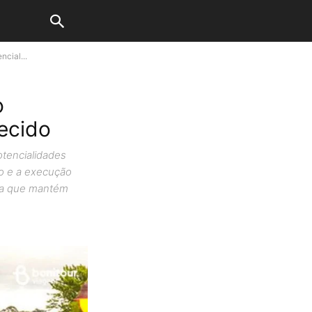
ncial...
o
mecido
otencialidades
to e a execução
ica que mantém