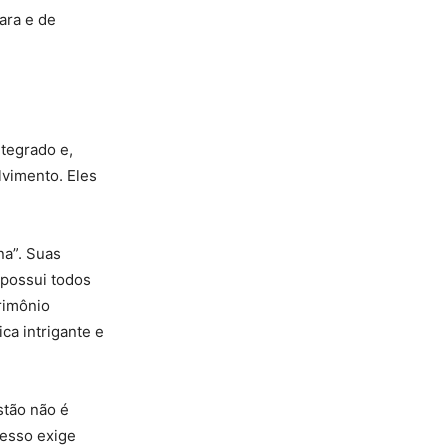
lara e de
tegrado e,
lvimento. Eles
na”. Suas
 possui todos
trimônio
ca intrigante e
stão não é
resso exige