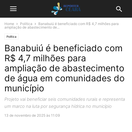
Home
Política
Banabuiú é beneficiado com R$ 4,7 milhões para
ampliação de abastecimento de...
Política
Banabuiú é beneficiado com
R$ 4,7 milhões para
ampliação de abastecimento
de água em comunidades do
município
Projeto vai beneficiar seis comunidades rurais e representa
um marco na luta por segurança hídrica no município
13 de novembro de 2025 às 11:09