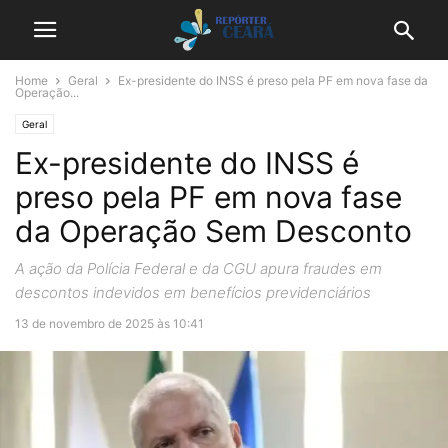
Home
Geral
Ex-presidente do INSS é preso pela PF em nova fase da
Operação...
Geral
Ex-presidente do INSS é
preso pela PF em nova fase
da Operação Sem Desconto
A ação da Polícia Federal e da CGU apura fraudes em
descontos indevidos em benefícios previdenciários
13 de novembro de 2025 às 10:41