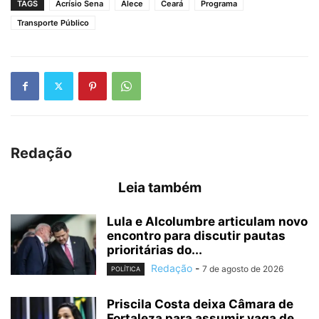
TAGS
Acrísio Sena
Alece
Ceará
Programa
Transporte Público
Redação
Leia também
Lula e Alcolumbre articulam novo
encontro para discutir pautas
prioritárias do...
Redação
-
7 de agosto de 2026
POLÍTICA
Priscila Costa deixa Câmara de
Fortaleza para assumir vaga de