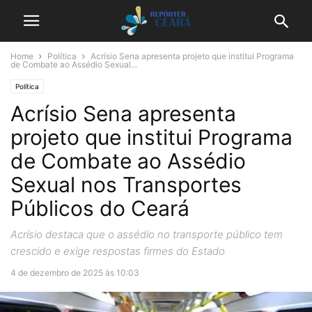
Home
Política
Acrísio Sena apresenta projeto que institui Programa
de Combate ao Assédio Sexual...
Política
Acrísio Sena apresenta
projeto que institui Programa
de Combate ao Assédio
Sexual nos Transportes
Públicos do Ceará
Acrísio destaca que o assédio no transporte público tem
crescido e exige respostas firmes do Estado
4 de dezembro de 2025 às 10:03