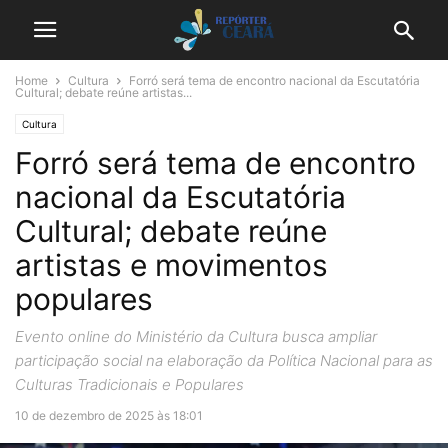
Home
Cultura
Forró será tema de encontro nacional da Escutatória
Cultural; debate reúne artistas...
Cultura
Forró será tema de encontro
nacional da Escutatória
Cultural; debate reúne
artistas e movimentos
populares
Evento online do Ministério da Cultura busca ampliar
participação social na elaboração da Política Nacional para as
Culturas Tradicionais e Populares
10 de dezembro de 2025 às 18:01