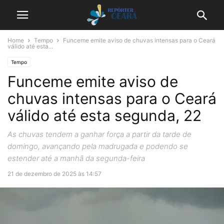
Home
Tempo
Funceme emite aviso de chuvas intensas para o Ceará
válido até esta...
Tempo
Funceme emite aviso de
chuvas intensas para o Ceará
válido até esta segunda, 22
As chuvas tendem a ganhar força a partir da tarde de
domingo, avançando pela madrugada e podendo se
estender até a manhã da segunda-feira
21 de dezembro de 2025 às 14:57