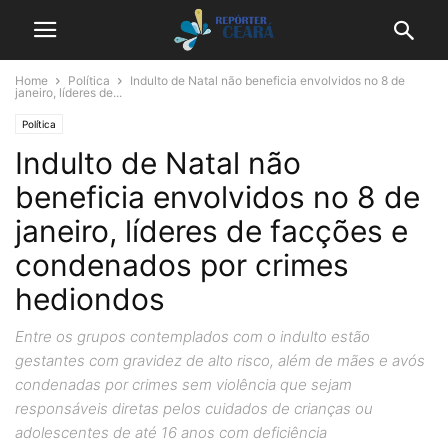
Home
Política
Indulto de Natal não beneficia envolvidos no 8 de
janeiro, líderes de...
Política
Indulto de Natal não
beneficia envolvidos no 8 de
janeiro, líderes de facções e
condenados por crimes
hediondos
Entre os grupos contemplados com o indulto estão
gestantes com gravidez de alto risco, além de mães e avós
condenadas por crimes sem violência que sejam
responsáveis diretas pelos cuidados de crianças ou
adolescentes de até 16 anos com deficiência