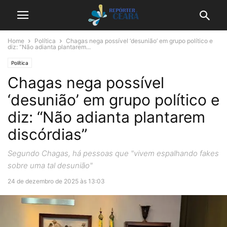
Home
Política
Chagas nega possível ‘desunião’ em grupo político e
diz: “Não adianta plantarem...
Política
Chagas nega possível
‘desunião’ em grupo político e
diz: “Não adianta plantarem
discórdias”
Segundo Chagas, há pessoas que "vivem espalhando fakes
sobre uma tal desunião"
24 de dezembro de 2025 às 13:03