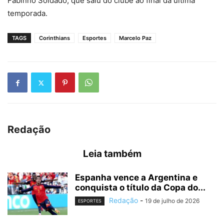
Fabinho Soldado, que saiu do clube ao final da última
temporada.
TAGS
Corinthians
Esportes
Marcelo Paz
Redação
Leia também
Espanha vence a Argentina e
conquista o título da Copa do...
Redação
-
19 de julho de 2026
ESPORTES