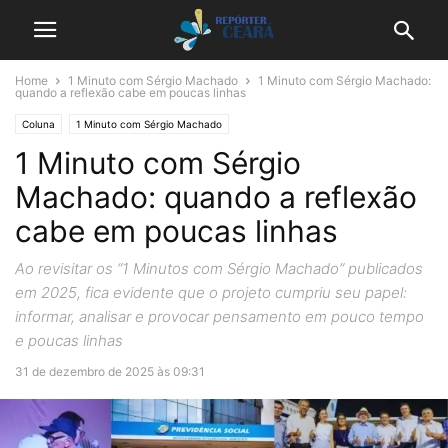
Home
1 Minuto com Sérgio Machado
1 Minuto com Sérgio Machado:
quando a reflexão cabe em poucas linhas
Coluna
1 Minuto com Sérgio Machado
1 Minuto com Sérgio
Machado: quando a reflexão
cabe em poucas linhas
Ao revisitar os “1 Minutos com Sérgio Machado” publicados
em 2025, fica evidente que o projeto cumpriu seu papel:
informar, analisar e provocar pensamento em pouco tempo
e poucas linhas
31 de dezembro de 2025 às 09:31