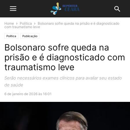
Home
Política
Bolsonaro sofre queda na prisão e é diagnosticado
com traumatismo leve
Política
Publicação
Bolsonaro sofre queda na
prisão e é diagnosticado com
traumatismo leve
Serão necessários exames clínicos para avaliar seu estado
de saúde
6 de janeiro de 2026 às 16:01