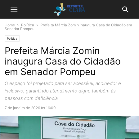
Home
Política
Prefeita Márcia Zomin inaugura Casa do Cidadão em
Senador Pompeu
Política
Prefeita Márcia Zomin
inaugura Casa do Cidadão
em Senador Pompeu
O espaço foi projetado para ser acessível, acolhedor e
inclusivo, garantindo atendimento digno também às
pessoas com deficiência
7 de janeiro de 2026 às 16:09