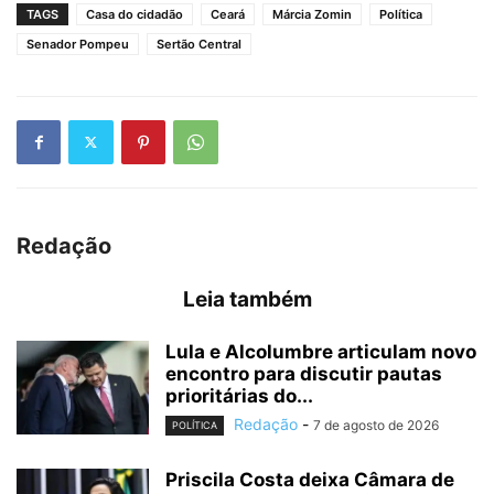
TAGS
Casa do cidadão
Ceará
Márcia Zomin
Política
Senador Pompeu
Sertão Central
Redação
Leia também
Lula e Alcolumbre articulam novo
encontro para discutir pautas
prioritárias do...
Redação
-
7 de agosto de 2026
POLÍTICA
Priscila Costa deixa Câmara de