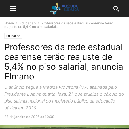
Home
Educação
Professores da rede estadual cearense terão
reajuste de 5,4% no piso salarial,...
Educação
Professores da rede estadual
cearense terão reajuste de
5,4% no piso salarial, anuncia
Elmano
O anúncio segue a Medida Provisória (MP) assinada pelo
Presidente Lula na quarta-feira, 21, que atualiza o cálculo do
piso salarial nacional do magistério público da educação
básica em 2026
23 de janeiro de 2026 às 10:09