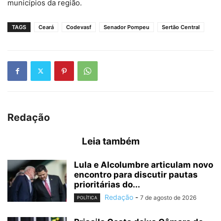
municípios da região.
TAGS
Ceará
Codevasf
Senador Pompeu
Sertão Central
Redação
Leia também
Lula e Alcolumbre articulam novo
encontro para discutir pautas
prioritárias do...
Redação
-
7 de agosto de 2026
POLÍTICA