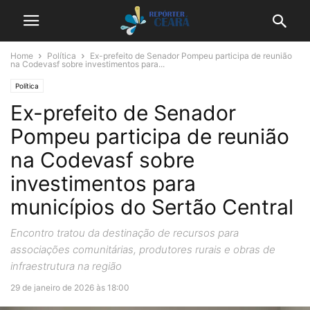
Home
Política
Ex-prefeito de Senador Pompeu participa de reunião
na Codevasf sobre investimentos para...
Política
Ex-prefeito de Senador
Pompeu participa de reunião
na Codevasf sobre
investimentos para
municípios do Sertão Central
Encontro tratou da destinação de recursos para
associações comunitárias, produtores rurais e obras de
infraestrutura na região
29 de janeiro de 2026 às 18:00