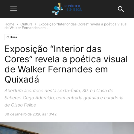
Home
Cultura
Exposição “Interior das Cores” revela a poética visual
de Walker Fernandes em...
Cultura
Exposição “Interior das
Cores” revela a poética visual
de Walker Fernandes em
Quixadá
Abertura acontece nesta sexta-feira, 30, na Casa de
Saberes Cego Aderaldo, com entrada gratuita e curadoria
de Cisso Felipe
30 de janeiro de 2026 às 10:42