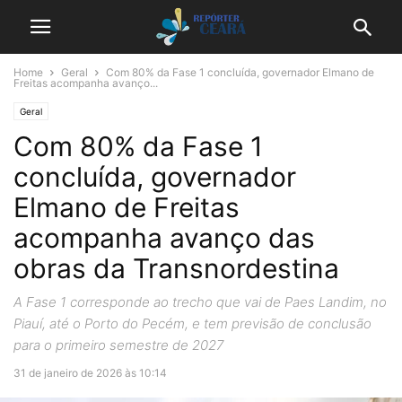
Home
Geral
Com 80% da Fase 1 concluída, governador Elmano de
Freitas acompanha avanço...
Geral
Com 80% da Fase 1
concluída, governador
Elmano de Freitas
acompanha avanço das
obras da Transnordestina
A Fase 1 corresponde ao trecho que vai de Paes Landim, no
Piauí, até o Porto do Pecém, e tem previsão de conclusão
para o primeiro semestre de 2027
31 de janeiro de 2026 às 10:14