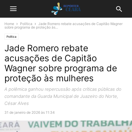
Home
Política
Jade Romero rebate acusações de Capitão Wagner
sobre programa de proteção às...
Política
Jade Romero rebate
acusações de Capitão
Wagner sobre programa de
proteção às mulheres
A polêmica ganhou repercussão após críticas públicas do
comandante da Guarda Municipal de Juazeiro do Norte,
César Alves
31 de janeiro de 2026 às 11:34