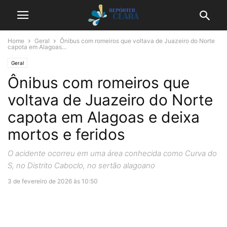
Home
Geral
Ônibus com romeiros que voltava de Juazeiro do Norte
capota em Alagoas...
Geral
Ônibus com romeiros que
voltava de Juazeiro do Norte
capota em Alagoas e deixa
mortos e feridos
O acidente ocorreu em uma área conhecida como Curva do
S, no Distrito Caboclo, no sertão alagoano
3 de fevereiro de 2026 às 10:50