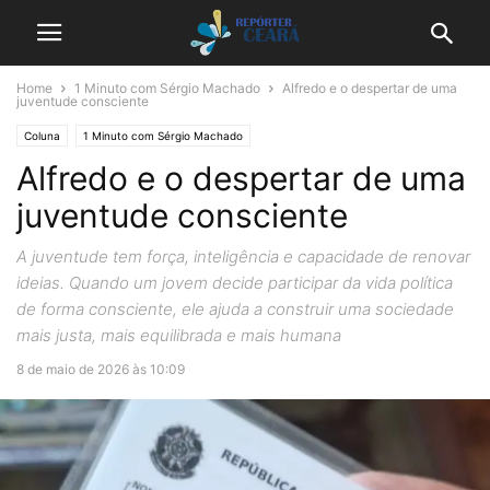
Home
1 Minuto com Sérgio Machado
Alfredo e o despertar de uma
juventude consciente
Coluna
1 Minuto com Sérgio Machado
Alfredo e o despertar de uma
juventude consciente
A juventude tem força, inteligência e capacidade de renovar
ideias. Quando um jovem decide participar da vida política
de forma consciente, ele ajuda a construir uma sociedade
mais justa, mais equilibrada e mais humana
8 de maio de 2026 às 10:09